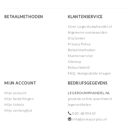
BETAALMETHODEN
KLANTENSERVICE
Over Legerdumphandel.nl
Algemene voorwaarden
Disclaimer
Privacy Policy
Betaalmethoden
Klantenservice
Sitemap
Retourbeleid
FAQ: Veelgestelde Vragen
MIJN ACCOUNT
BEDRIJFSGEGEVENS
Mijn account
LEGERDUMPHANDEL.NL
Mijn bestellingen
grootste online assortiment
Mijn tickets
legerartikelen
Mijn verlanglijst
020-6893410
info@armysurplus.nl