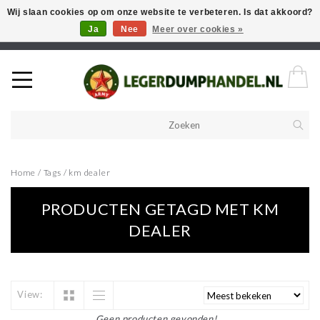
Wij slaan cookies op om onze website te verbeteren. Is dat akkoord?
Ja
Nee
Meer over cookies »
Welkom in onze webshop! Als u een product zoekt en deze niet kan
vinden in de webwinkel, neem vooral contact op!
Home
/
Tags
/
km dealer
PRODUCTEN GETAGD MET KM
DEALER
View:
Geen producten gevonden!...