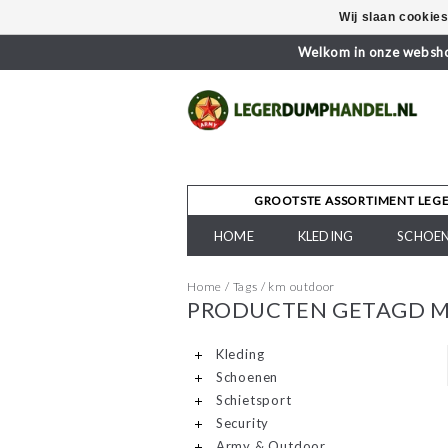
Wij slaan cookie
Welkom in onze webshop
GROOTSTE ASSORTIMENT LEG
HOME
KLEDING
SCHOE
Home
/
Tags
/
km outdoor
PRODUCTEN GETAGD 
Kleding
Schoenen
Schietsport
Security
Army & Outdoor