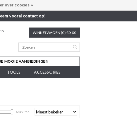
er over cookies »
neem vooral contact op!
REN
WINKELWAGEN (0) €0,00
SE MOOIE AANBIEDINGEN
TOOLS
ACCESSOIRES
Max: €
5