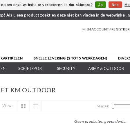
s op om onze website te verbeteren. Is dat akkoord?
Ja
Nee
Me
! Als u een product zoekt en deze niet kan vinden in de webwinkel, 
MIJN ACCOUNT / REGISTRE
ERARTIKELEN
SNELLE LEVERING (2 TOT 5 WERKDAGEN)
DIVER
NEN
SCHIETSPORT
SECURITY
ARMY & OUTDOOR
MET KM OUTDOOR
View:
Min: €
0
Geen producten gevonden!...