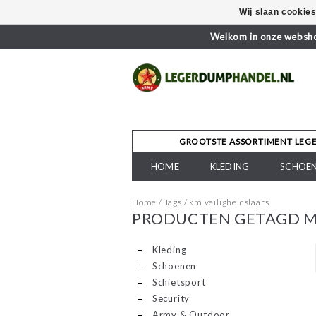
Wij slaan cookie
Welkom in onze webshop
GROOTSTE ASSORTIMENT LEG
HOME
KLEDING
SCHOE
Home
/
Tags
/
km veiligheidslaars
PRODUCTEN GETAGD ME
Kleding
Schoenen
Schietsport
Security
Army & Outdoor