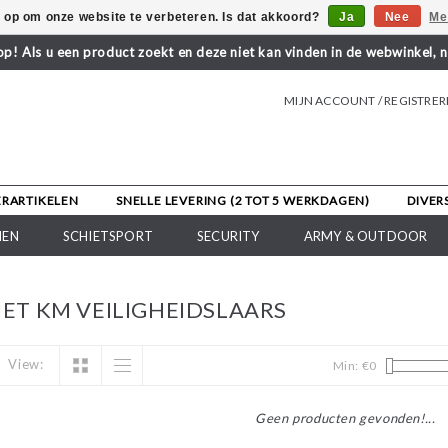
s op om onze website te verbeteren. Is dat akkoord?
Ja
Nee
Me
! Als u een product zoekt en deze niet kan vinden in de webwinkel, 
MIJN ACCOUNT / REGISTRE
ERARTIKELEN
SNELLE LEVERING (2 TOT 5 WERKDAGEN)
DIVER
NEN
SCHIETSPORT
SECURITY
ARMY & OUTDOOR
T KM VEILIGHEIDSLAARS
View:
Min: €
0
Geen producten gevonden!...