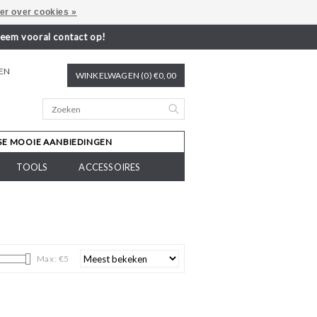
er over cookies »
neem vooral contact op!
REN
WINKELWAGEN (0) €0,00
SE MOOIE AANBIEDINGEN
TOOLS
ACCESSOIRES
Max: €
5