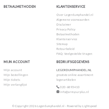
BETAALMETHODEN
KLANTENSERVICE
Over Legerdumphandel.nl
Algemene voorwaarden
Disclaimer
Privacy Policy
Betaalmethoden
Klantenservice
Sitemap
Retourbeleid
FAQ: Veelgestelde Vragen
MIJN ACCOUNT
BEDRIJFSGEGEVENS
Mijn account
LEGERDUMPHANDEL.NL
Mijn bestellingen
grootste online assortiment
Mijn tickets
legerartikelen
Mijn verlanglijst
020-6893410
info@armysurplus.nl
© Copyright 2026 Legerdumphandel.nl - Powered by
Lightspeed