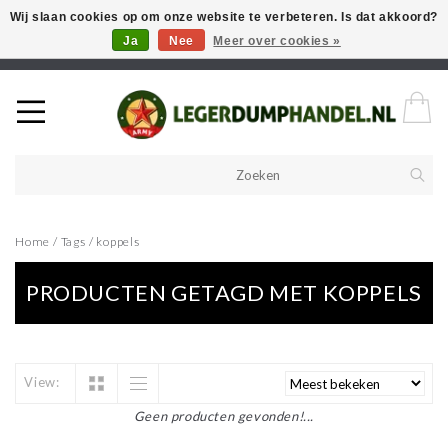
Wij slaan cookies op om onze website te verbeteren. Is dat akkoord?
Ja
Nee
Meer over cookies »
Welkom in onze webshop! Als u een product zoekt en deze niet kan
vinden in de webwinkel, neem vooral contact op!
Home
/
Tags
/
koppels
PRODUCTEN GETAGD MET KOPPELS
View:
Geen producten gevonden!...