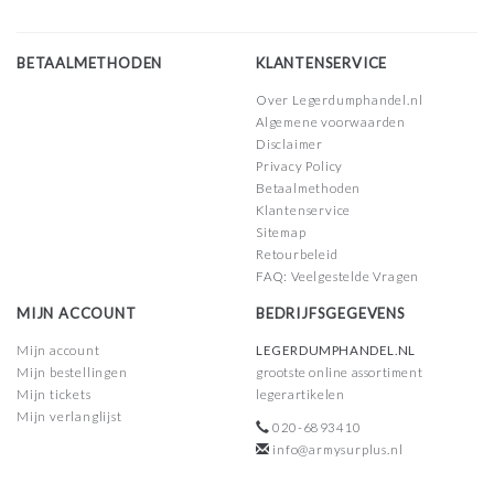
BETAALMETHODEN
KLANTENSERVICE
Over Legerdumphandel.nl
Algemene voorwaarden
Disclaimer
Privacy Policy
Betaalmethoden
Klantenservice
Sitemap
Retourbeleid
FAQ: Veelgestelde Vragen
MIJN ACCOUNT
BEDRIJFSGEGEVENS
Mijn account
LEGERDUMPHANDEL.NL
Mijn bestellingen
grootste online assortiment
Mijn tickets
legerartikelen
Mijn verlanglijst
020-6893410
info@armysurplus.nl