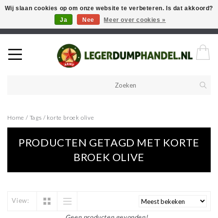
Wij slaan cookies op om onze website te verbeteren. Is dat akkoord?
Ja
Nee
Meer over cookies »
Welkom in onze webshop! Als u een product zoekt en deze niet kan
vinden in de webwinkel, neem vooral contact op!
Home
/
Tags
/
korte broek olive
PRODUCTEN GETAGD MET KORTE
BROEK OLIVE
View:
Geen producten gevonden!...